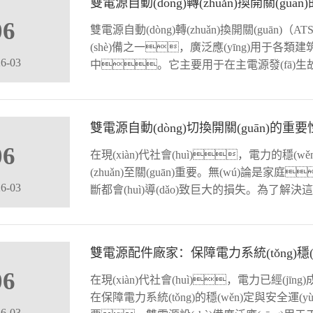
雙電源自動(dòng)轉(zhuǎn)換開關(guā
06
雙電源自動(dòng)轉(zhuǎn)換開關(guān)（AT
(shè)備之一，廣泛應(yīng)用于各類建
26-03
中。它主要用于在主電源發(fā)生故障
電源，確保設(shè)備或系統(tǒng)不間斷地
性要求的不斷提高，ATS的使用變得愈加普遍
組成部分。 &...
雙電源自動(dòng)切換開關(guān)的重要性
06
在現(xiàn)代社會(huì)，電力的穩(wěn)
(zhuǎn)至關(guān)重要。無(wú)論是家庭
26-03
斷都會(huì)導(dǎo)致巨大的損失。為了解決這一
（ATS，Automatic Transfer Switch）應(y
迅速切換到備用電源，確保電力供應(yīng
的...
雙電源配件廠家：保障電力系統(tǒng)穩(
06
在現(xiàn)代社會(huì)，電力已經(
在保障電力系統(tǒng)的穩(wěn)定與安全
26-03