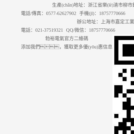
生產(chǎn)地址：浙江省樂(lè)清市柳市鎮(zh
電話/傳真：0577-62627902
手機(jī)：18757770666
辦公地址：上海市嘉定工業(yè)
電話：021-37519321
QQ/微信：18757770666
勃裕電氣官方二維碼
添加我們，獲取更多優(yōu)惠信息