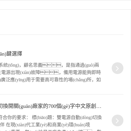
ān)鍵選擇
統(tǒng)，顧名思義，是指通過(guò)兩
旦主電源出現(xiàn)故障，備用電源能夠即時
)廣泛應(yīng)用于需要高可靠性的場(chǎng)所，如
府大樓等。在這些場(chǎng)所中，任何電力中斷
，雙電源系統(tǒng)能...
幫我寫一篇關(guān)于雙電源自動(dòng)切換開關(guān)廠家的700個(gè)字中文原創(chuàng)的文章，并在文章前面配上一個(gè)標(biāo)題，標(biāo)題前面加上“標(biāo)題”兩字
合你的要求： 標(biāo)題：雙電源自動(dòng)切換
現(xiàn)代工業(yè)和商業(yè)環(huán)境