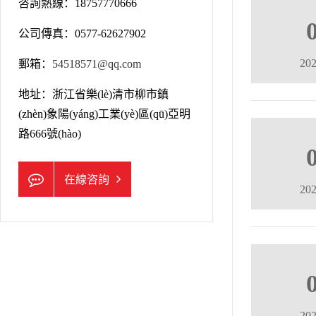
咨詢熱線：18757770666
公司傳真：0577-62627902
20
郵箱：
54518571@qq.com
地址：浙江省樂(lè)清市柳市鎮
(zhèn)象陽(yáng)工業(yè)區(qū)亞明
路666號(hào)
在線咨詢
20
20