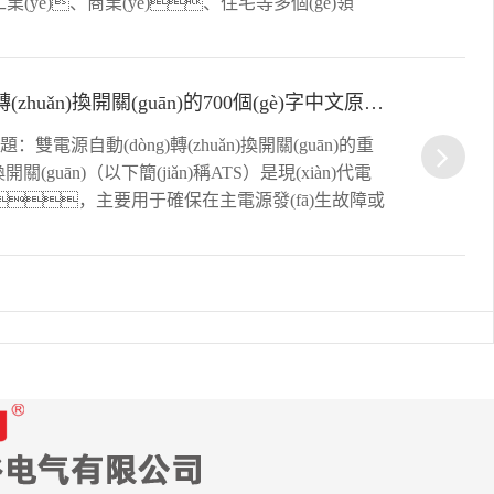
工業(yè)、商業(yè)、住宅等多個(gè)領
)能夠及時(shí)切換至備用電源，保證用電不間斷。本
的作用，以及如...
幫我寫一篇關(guān)于雙電源自動(dòng)轉(zhuǎn)換開關(guān)的700個(gè)字中文原創(chuàng)的文章，并在文章前面配上一個(gè)標(biāo)題，標(biāo)題前面加上“標(biāo)題”兩字
：雙電源自動(dòng)轉(zhuǎn)換開關(guān)的重
換開關(guān)（以下簡(jiǎn)稱ATS）是現(xiàn)代電
hè)備，主要用于確保在主電源發(fā)生故障或
ng)地將負(fù)載切換到備用電源，以確保電力
。ATS在醫(yī)院、工廠、...