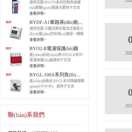
20
適用范圍 BYCPS系列控制與保護
供；開關(guān)切換驅(qū)動
(hù)開關(guān)電器主要用于交流
(dòng)采用單電驅(qū)動(dòng)、平
50Hz（60Hz）、額定電壓至
穩(wěn)、無(wú)曝
查看詳情+
690V、主體額定電流自
音、沖擊
BYDF-A1單路導(dǎo)軌式火災(zāi)監(jiān)控探測(cè)器
12A至125A、數(shù)字化控制器可
力??；具有機(jī)械連鎖
適用范圍 分體式剩余電流式電氣火
調(diào)工作電流自0.1A至
和電氣聯(lián)鎖，切換可靠，
災(zāi)監(jiān)控探測(cè)器是一種集
125A、控制電機(jī)功率自0.05kw
手...
過(guò)電流、剩余電流、溫
至55kw的電力系統(tǒng)...
查看詳情+
度的檢測(cè)、頸
BYO2-B電涌保護(hù)器
警、報(bào)警、消防
20
產(chǎn)品說(shuō)明 BYO2-B系列
聯(lián)動(dòng)及通訊等多種功能
電涌保護(hù)器適用于交流
于一體，且具有智能化分
50/60Hz，額定電壓至
析能力的新型防火設(shè)備。當
查看詳情+
380V及以下的TN-S、TN-C-
(dāng)...
BYGL-100A系列負(fù)荷隔離開關(guān)
S、TT、IT等供電
產(chǎn)品概述 BYGL系列隔離開關
系統(tǒng)，作為雷擊等電位連
(guān)，適用于交流
接，其設(shè)計(jì)依據(jù)符合
50Hz、交流額定電壓690V及以
GBI8802.1、IEC61643-1，
查看詳情+
下、直流額定電壓440V及
外殼設(shè)計(jì)安裝在35mm電氣...
以下，額定電流至3150A。 在工
20
業(yè)企業(yè)配電設(shè)備中，可
供不頻繁手動(dòng)接通和分?jǐn)嚯
聯(lián)系我們
娐芳案綦x電源...