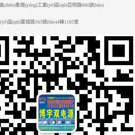
èn)象陽(yáng)工業(yè)區(qū)亞明路666號(hào)
區(qū)葉城路163號(hào)4棟1165室