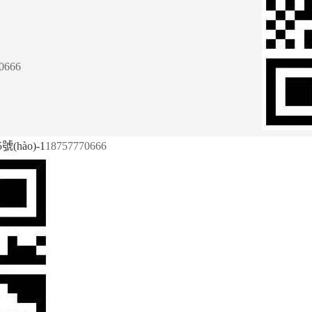
0666
號(hào)-1
18757770666