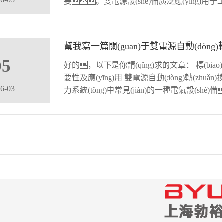
要。雙電源設(shè)備廣泛應(yīng)用于
(lǐng)域，確保了在電力中斷或故障時(shí
文將探討雙電源配件廠家在電力系統(tǒng)中
05
好的，以下是你請(qǐng)求的文章： 標(biāo)題
要性及應(yīng)用 雙電源自動(dòng)轉(zhuǎn)
26-03
力系統(tǒng)中常見(jiàn)的一種電氣設(s
停電時(shí)，能夠迅速、自動(dò
供應(yīng)的連續(xù)性和穩(wěn)定性