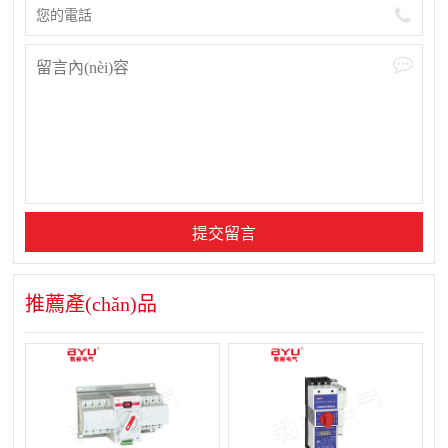
推薦產(chǎn)品