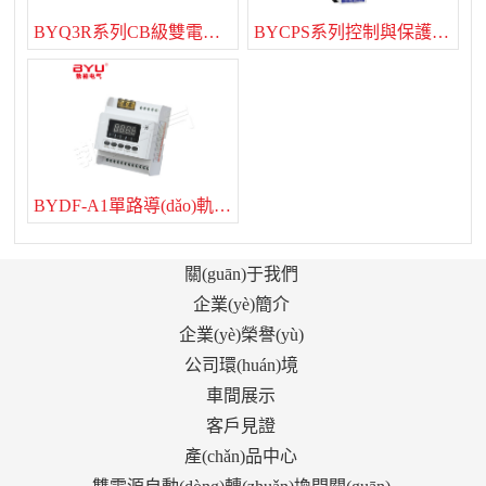
BYQ3R系列CB級雙電源自動(dòng)轉(zhuǎn)換開關(guān)
BYCPS系列控制與保護(hù)開關(guān)
BYDF-A1單路導(dǎo)軌式火災(zāi)監(jiān)控探測器
關(guān)于我們
企業(yè)簡介
企業(yè)榮譽(yù)
公司環(huán)境
車間展示
客戶見證
產(chǎn)品中心