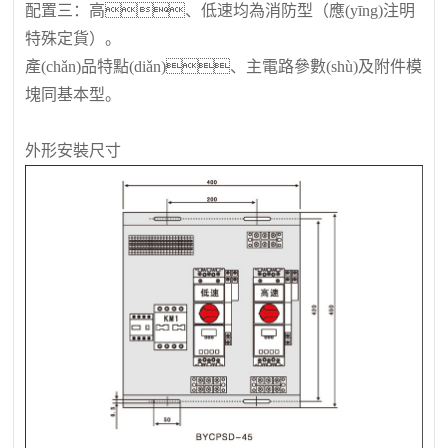
配置三：高、低速均為消防型（應(yīng)注明
特殊定貨）。
產(chǎn)品特點(diǎn)、主電路參數(shù)及附件模
塊同基本型。
外形安裝尺寸