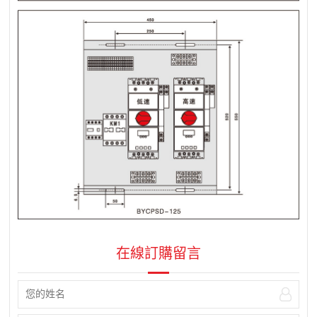
在線訂購留言